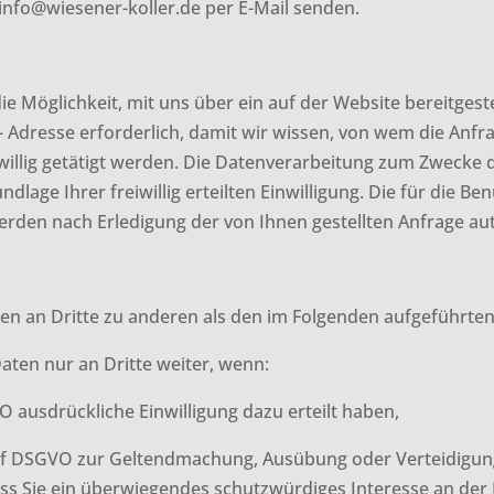
nfo@wiesener-koller.de per E-Mail senden.
s
 die Möglichkeit, mit uns über ein auf der Website bereitge
il- Adresse erforderlich, damit wir wissen, von wem die A
illig getätigt werden. Die Datenverarbeitung zum Zwecke 
rundlage Ihrer freiwillig erteilten Einwilligung. Die für die
en nach Erledigung der von Ihnen gestellten Anfrage aut
ten an Dritte zu anderen als den im Folgenden aufgeführte
Daten nur an Dritte weiter, wenn:
SGVO ausdrückliche Einwilligung dazu erteilt haben,
 lit. f DSGVO zur Geltendmachung, Ausübung oder Verteidigu
s Sie ein überwiegendes schutzwürdiges Interesse an der 