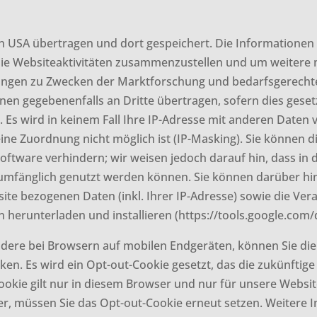
en USA übertragen und dort gespeichert. Die Informatione
ie Websiteaktivitäten zusammenzustellen und um weitere 
ungen zu Zwecken der Marktforschung und bedarfsgerechten
en gegebenenfalls an Dritte übertragen, sofern dies gesetz
n. Es wird in keinem Fall Ihre IP-Adresse mit anderen Date
ne Zuordnung nicht möglich ist (IP-Masking). Sie können di
ftware verhindern; wir weisen jedoch darauf hin, dass in d
lumfänglich genutzt werden können. Sie können darüber hi
ite bezogenen Daten (inkl. Ihrer IP-Adresse) sowie die Ver
 herunterladen und installieren (https://tools.google.com
dere bei Browsern auf mobilen Endgeräten, können Sie di
cken. Es wird ein Opt-out-Cookie gesetzt, das die zukünfti
ookie gilt nur in diesem Browser und nur für unsere Websit
er, müssen Sie das Opt-out-Cookie erneut setzen. Weitere