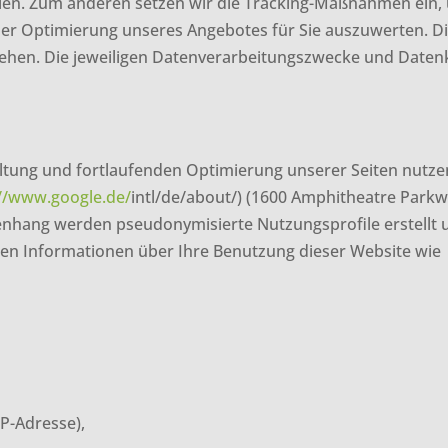
llen. Zum anderen setzen wir die Tracking-Maßnahmen ein,
er Optimierung unseres Angebotes für Sie auszuwerten. Die
sehen. Die jeweiligen Datenverarbeitungszwecke und Daten
ung und fortlaufenden Optimierung unserer Seiten nutzen 
://www.google.de/
intl/de/about/) (1600 Amphitheatre Parkw
hang werden pseudonymisierte Nutzungsprofile erstellt und
en Informationen über Ihre Benutzung dieser Website wie
P-Adresse),